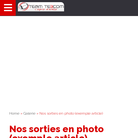
Aller
au
contenu
Home
»
Galerie
» Nos sorties en photo (exemple article)
Nos sorties en photo