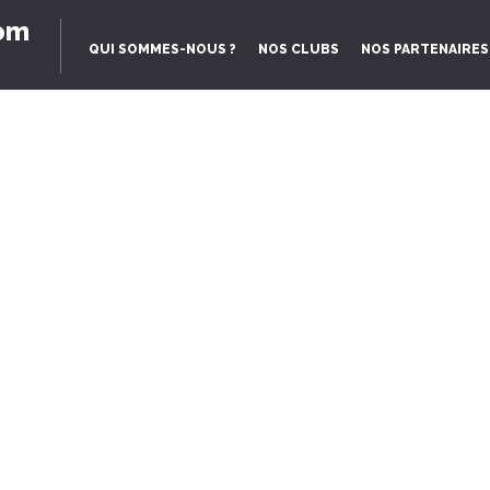
om
Aller
QUI SOMMES-NOUS ?
NOS CLUBS
NOS PARTENAIRES
au
contenu