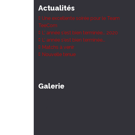
Actualités
Une excellente soirée pour le Team
TeeCom
L' année s'est bien terminée... 2020
L' année s'est bien terminée...
Matchs à venir
Nouvelle tenue
Galerie