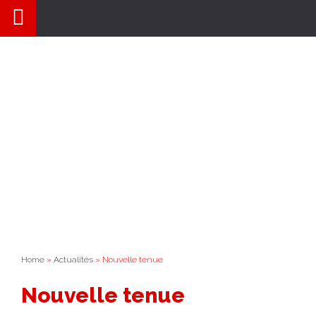
Aller
au
contenu
Home
»
Actualités
» Nouvelle tenue
Nouvelle tenue