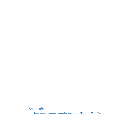
Actualités
Une excellente soirée pour le Team TeeCom