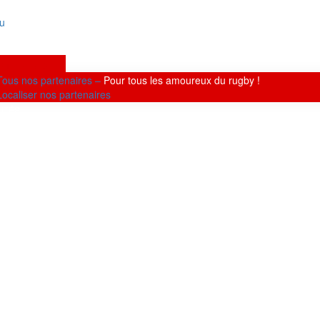
nu
MMES-NOUS ?
LUBS
RTENAIRES
Tous nos partenaires
–
Pour tous les amoureux du rugby !
Localiser nos partenaires
ITÉS
CONTACTER