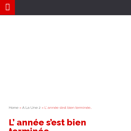
Aller
au
contenu
Home
»
A La Une 2
» L’ année s’est bien terminée…
L’ année s’est bien