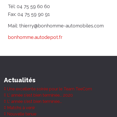
Tél: 04 75 59 60 60
Fax: 04 75 59 90 91
Mail: thierry@bonhomme-automobiles.com
bonhomme.autodepot.fr
Actualités
Une excellente soirée pour le Team TeeCom
L' année s'est bien terminée... 2020
L' année s'est bien terminée...
Matchs à venir
Nouvelle tenue