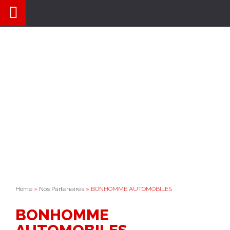
Aller
au
contenu
Home
»
Nos Partenaires
» BONHOMME AUTOMOBILES
BONHOMME