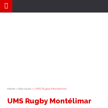
Aller
au
contenu
Home
»
Nos clubs
» UMS Rugby Montélimar
UMS Rugby Montélimar