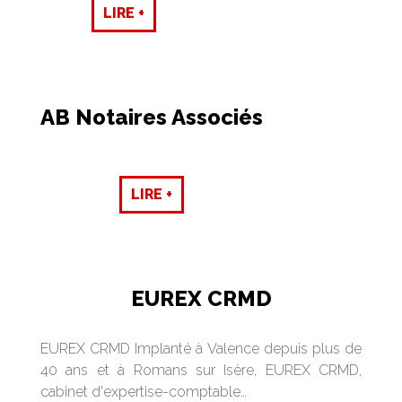
LIRE +
AB Notaires Associés
LIRE +
EUREX CRMD
EUREX CRMD Implanté à Valence depuis plus de
40 ans et à Romans sur Isère, EUREX CRMD,
cabinet d'expertise-comptable…