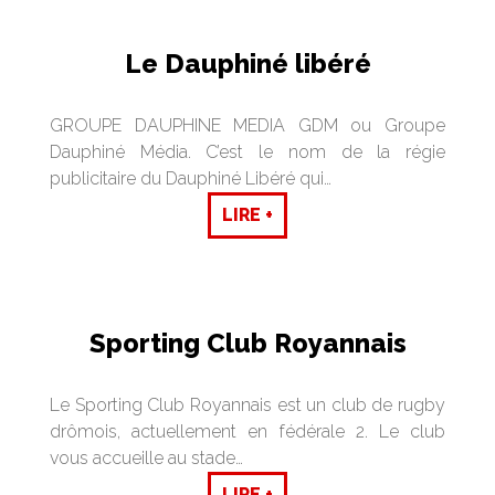
Le Dauphiné libéré
GROUPE DAUPHINE MEDIA GDM ou Groupe
Dauphiné Média. C’est le nom de la régie
publicitaire du Dauphiné Libéré qui…
LIRE +
Sporting Club Royannais
Le Sporting Club Royannais est un club de rugby
drômois, actuellement en fédérale 2. Le club
vous accueille au stade…
LIRE +