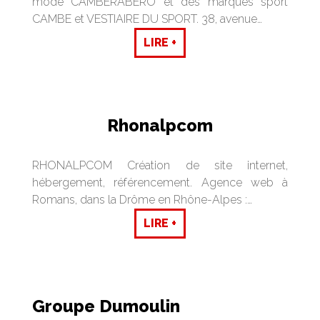
mode CAMBERABERO et des marques sport
CAMBE et VESTIAIRE DU SPORT. 38, avenue…
LIRE +
Rhonalpcom
RHONALPCOM Création de site internet,
hébergement, référencement. Agence web à
Romans, dans la Drôme en Rhône-Alpes :…
LIRE +
Groupe Dumoulin