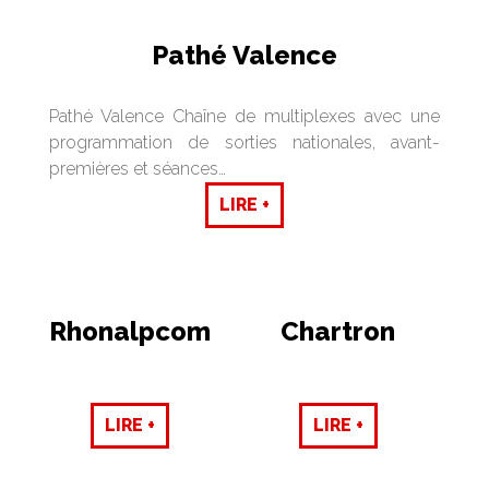
Pathé Valence
Pathé Valence Chaîne de multiplexes avec une
programmation de sorties nationales, avant-
premières et séances…
LIRE +
Rhonalpcom
Chartron
LIRE +
LIRE +